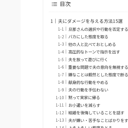
目次
夫にダメージを与える方法15選
旦那さんの選択や行動を否定す
バカにした態度を取る
他の人と比べておとしめる
高圧的なトーンで指示を出す
夫を放って遊びに行く
重要な問題で夫の意向を無視す
嫌なことは毅然とした態度で断
献身的な行動をやめる
夫の行動を手伝わない
黙って実家に帰る
お小遣いを減らす
結婚を後悔していることを話す
夫が嫌い・苦手なことばかりを
よそよそしい態度をとる