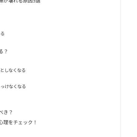
婦が壊れる原因5選
わる
る？
うとしなくなる
そっけなくなる
べき？
心理をチェック！